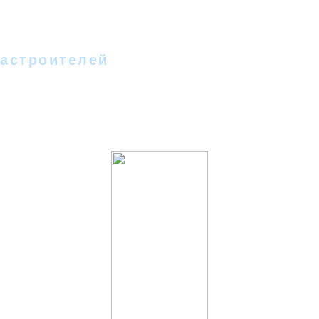
 - II
Новости
Фотографии
Стихи
Песн
Гостевая
Форум
Новое на сайте
Сс
астроителей