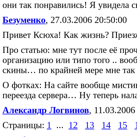
они так понравились! Я увидела св
Безуменко
,
27.03.2006 20:50:00
Привет Ксюха! Как жизнь? Приезж
Про статью: мне тут после её про
организацию или типо того .. в
скины… по крайней мере мне так
О фотках: На сайте вообще мисти
переезда сервера… Ну теперь нал
Александр Логвинов
,
11.03.2006
Страницы:
1
...
12
13
14
15