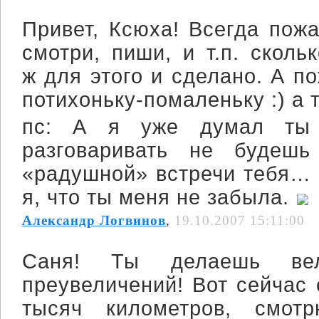
Привет, Ксюха! Всегда пожа
смотри, пиши, и т.п. сколь
ж для этого и сделано. А по
потихоньку-помаленьку :) а 
пс: А я уже думал ты
разговаривать не будеш
«радушной» встречи тебя… 
я, что ты меня не забыла.
Александр Логвинов
,
19.10.2007 15:11:00
Саня! Ты делаешь вел
преувеличений! Вот сейчас
тысяч километров, смот