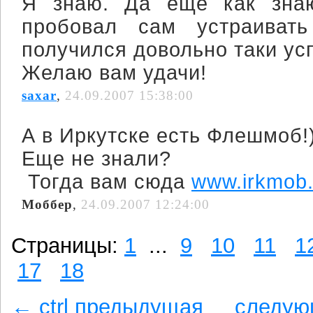
Я знаю. Да ещё как зн
пробовал сам устраивать
получился довольно таки у
Желаю вам удачи!
saxar
,
24.09.2007 15:38:00
А в Иркутске есть Флешмоб!
Еще не знали?
Тогда вам сюда
www.irkmob.
Моббер
,
24.09.2007 12:24:00
Страницы:
1
...
9
10
11
1
17
18
← ctrl предыдущая
следую