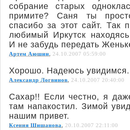
собрание старых одноклас
примите? Саня ты прост
спасибо за этот сайт. Так 
любимый Иркутск находясь
И не забудь передать Женьк
Артем Аюшин
,
24.10.2007 05:59:00
Хорошо. Надеюсь увидимся.
Александр Логвинов
,
24.10.2007 20:40:00
Сахар!! Если честно, я да
там напакостил. Зимой уви
нашим привет.
Ксения Шишанова
,
20.10.2007 22:11:00