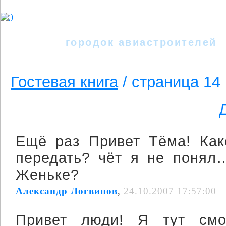
Иркутск - II
городок авиастроителей
Гостевая книга
/ cтраница 14
Ещё раз Привет Тёма! Как
передать? чёт я не понял
Женьке?
Александр Логвинов
,
24.10.2007 17:57:00
Привет люди! Я тут см