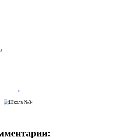
а
<
мментарии: