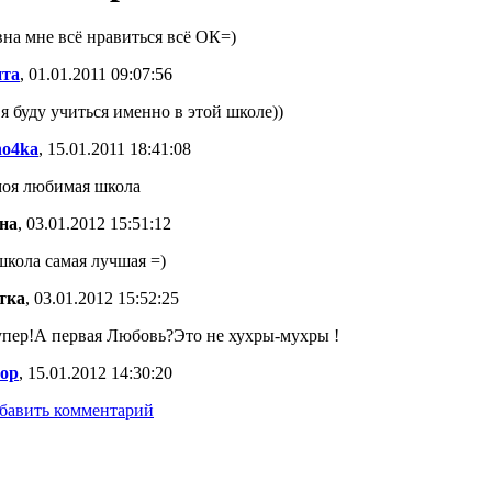
вна мне всё нравиться всё ОК=)
та
,
01.01.2011 09:07:56
буду учиться именно в этой школе))
no4ka
,
15.01.2011 18:41:08
оя любимая школа
на
,
03.01.2012 15:51:12
школа самая лучшая =)
тка
,
03.01.2012 15:52:25
упер!А первая Любовь?Это не хухры-мухры !
ор
,
15.01.2012 14:30:20
бавить комментарий