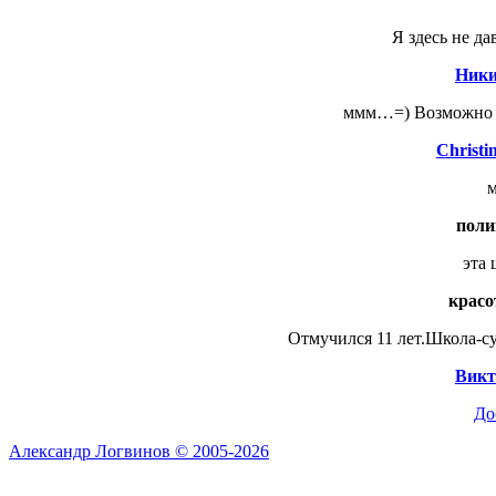
Я здесь не да
Ники
ммм…=) Возможно я 
Christi
м
поли
эта 
красо
Отмучился 11 лет.Школа-с
Викт
До
Александр Логвинов © 2005-2026