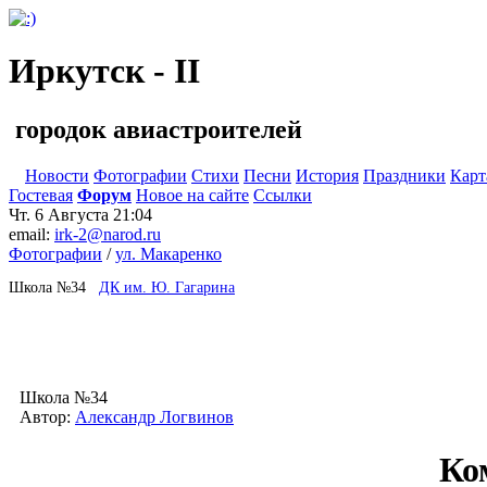
Иркутск - II
городок авиастроителей
Новости
Фотографии
Стихи
Песни
История
Праздники
Карт
Гостевая
Форум
Новое на сайте
Ссылки
Чт. 6 Августа
21:04
email:
irk-2@narod.ru
Фотографии
/
ул. Макаренко
Школа №34
ДК им. Ю. Гагарина
Школа №34
Автор:
Александр Логвинов
Ко