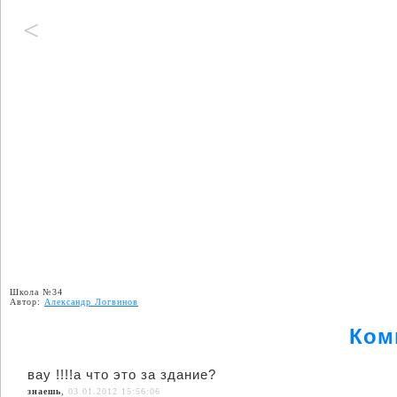
<
Школа №34
Автор:
Александр Логвинов
Ком
вау !!!!а что это за здание?
знаешь
,
03.01.2012 15:56:06