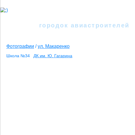
Иркутск - II
городок авиастроителей
Фотографии
/
ул. Макаренко
Школа №34
ДК им. Ю. Гагарина