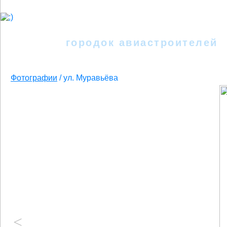
Иркутск - II
городок авиастроителей
Фотографии
/
ул. Муравьёва
<