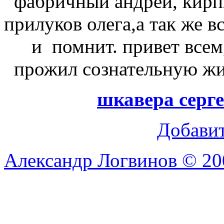
фабричный андрей, кирпи
прилуков олега,а так же в
и помнит. привет всем
прожил сознательную жи
шкавера серг
Добави
Александр Логвинов © 20