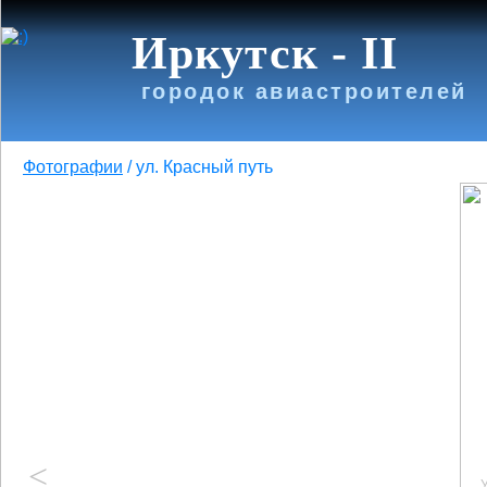
Иркутск - II
городок авиастроителей
Фотографии
/
ул. Красный путь
<