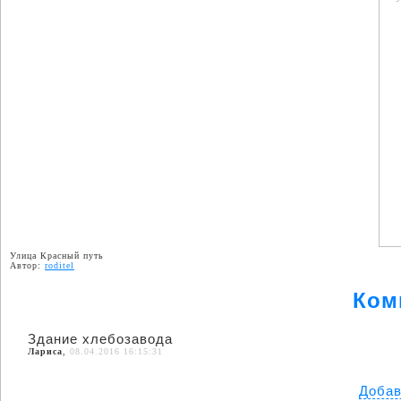
Улица Красный путь
Автор:
roditel
Ком
Здание хлебозавода
Лариса
,
08.04.2016 16:15:31
Добав