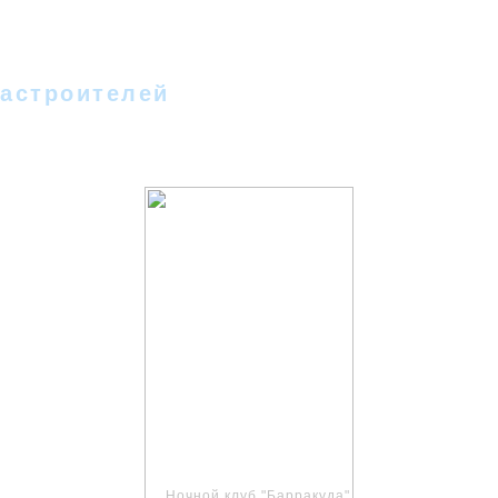
 - II
Новости
Фотографии
Стихи
Песн
Гостевая
Форум
Новое на сайте
Сс
астроителей