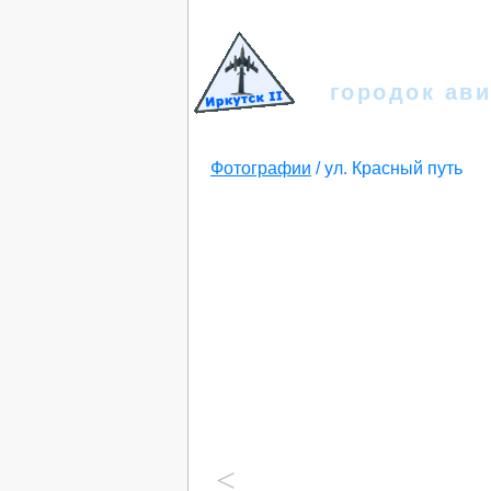
Иркутск
городок ави
Фотографии
/
ул. Красный путь
<