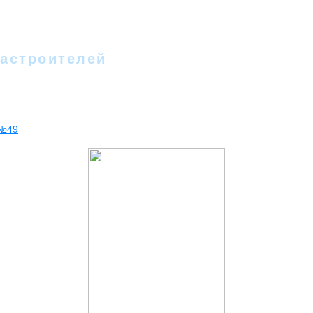
 - II
Новости
Фотографии
Стихи
Песн
Гостевая
Форум
Новое на сайте
Сс
астроителей
№49