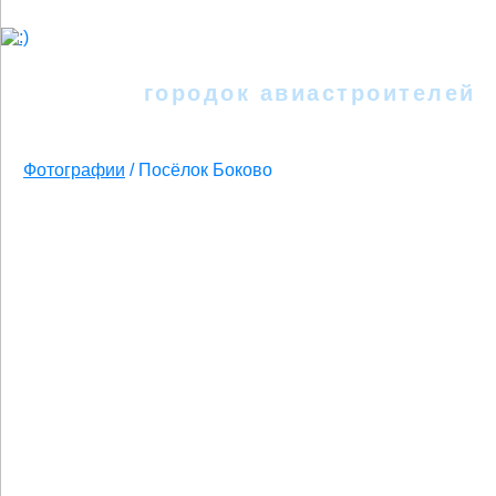
Иркутск - II
городок авиастроителей
Фотографии
/
Посёлок Боково