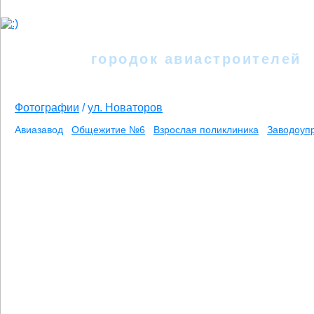
Иркутск - II
городок авиастроителей
Фотографии
/
ул. Новаторов
Авиазавод
Общежитие №6
Взрослая поликлиника
Заводоуп