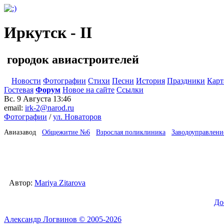
Иркутск - II
городок авиастроителей
Новости
Фотографии
Стихи
Песни
История
Праздники
Карт
Гостевая
Форум
Новое на сайте
Ссылки
Вс. 9 Августа
13:46
email:
irk-2@narod.ru
Фотографии
/
ул. Новаторов
Авиазавод
Общежитие №6
Взрослая поликлиника
Заводоуправлени
Автор:
Mariya Zitarova
До
Александр Логвинов © 2005-2026