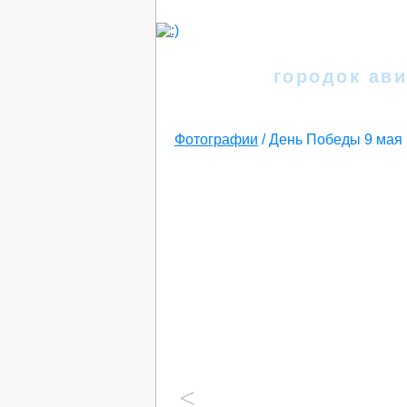
Иркутск
городок ави
Фотографии
/
День Победы 9 мая
<