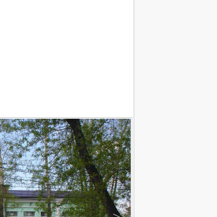
Чт. 6 Августа
14:30
и
История
Праздники
Карта
ылки
email:
irk-2@narod.ru