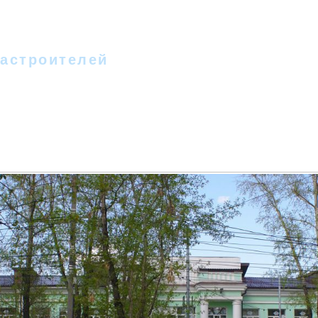
 - II
Новости
Фотографии
Стихи
Песн
Гостевая
Форум
Новое на сайте
Сс
астроителей