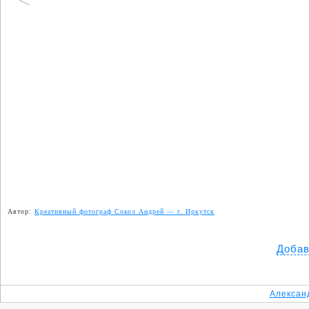
<
Автор:
Креативный фотограф Сокол Андрей — г. Иркутск
Добав
Алексан