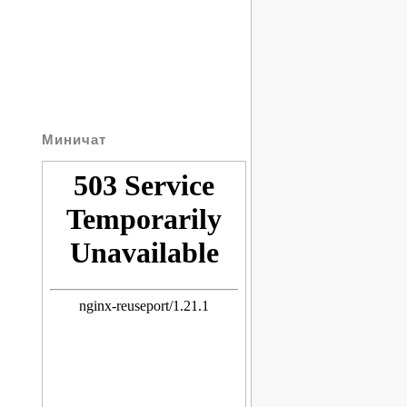
Пт. 7 Августа
16:14
и
История
Праздники
Карта
ылки
email:
irk-2@narod.ru
Миничат