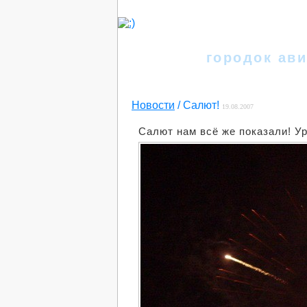
Иркутск
городок ави
Новости
/ Салют!
19.08.2007
Салют нам всё же показали! Ур