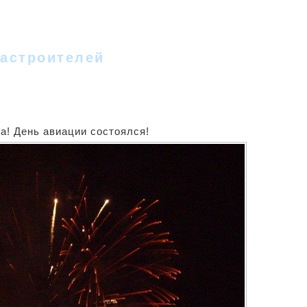
 - II
Новости
Фотографии
Стихи
Песн
Гостевая
Форум
Новое на сайте
Сс
астроителей
а! День авиации состоялся!