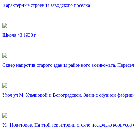
Характерные строения заводского поселка
Школа 43 1938 г.
Сквер напротив старого здания районного военкомата. Пересеч
Угол ул М. Ульяновой и Вогоградской. Здание обувной фабрики
Ул. Новаторов. На этой территории стояло несколько корпусов