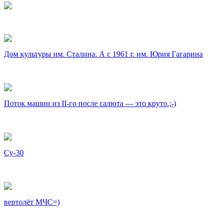
Дом культуры им. Сталина. А с 1961 г. им. Юрия Гагарина
Поток машин из II-го после салюта — это круто.;-)
Су-30
вертолёт МЧС=)