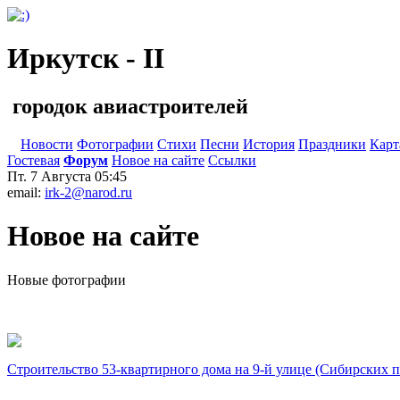
Иркутск - II
городок авиастроителей
Новости
Фотографии
Стихи
Песни
История
Праздники
Карт
Гостевая
Форум
Новое на сайте
Ссылки
Пт. 7 Августа
05:45
email:
irk-2@narod.ru
Новое на сайте
Новые фотографии
Строительство 53-квартирного дома на 9-й улице (Сибирских п