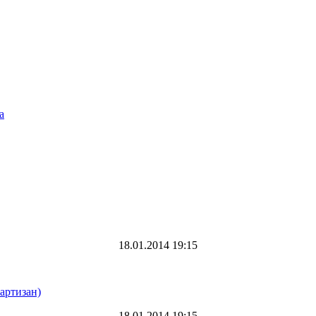
а
18.01.2014 19:15
артизан)
18.01.2014 19:15