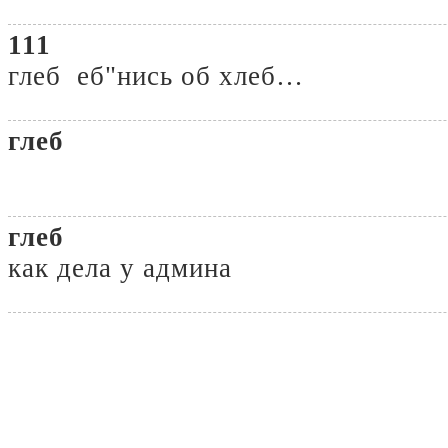
111
глеб еб"нись об хлеб…
глеб
глеб
как дела у админа