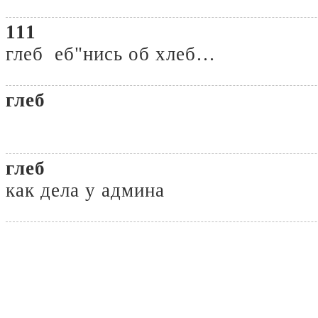
111
глеб еб"нись об хлеб…
глеб
глеб
как дела у админа