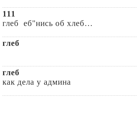
111
глеб еб"нись об хлеб…
глеб
глеб
как дела у админа