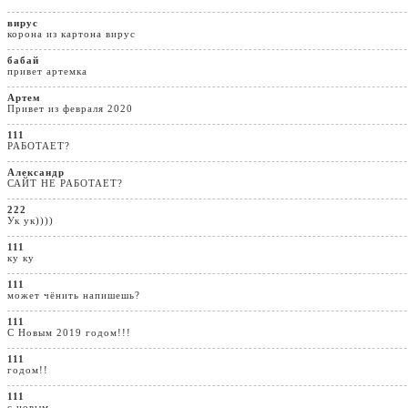
вирус
корона из картона вирус
бабай
привет артемка
Артем
Привет из февраля 2020
111
РАБОТАЕТ?
Александр
САЙТ НЕ РАБОТАЕТ?
222
Ук ук))))
111
ку ку
111
может чёнить напишешь?
111
С Новым 2019 годом!!!
111
годом!!
111
с новым