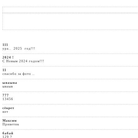
111
ура.. 2025 год!!!
2024 !
С Новым 2024 годом!!!
11
спасибо за фото ..
ываыва
ываыв
777
13456
сёкрет
нет
Максим
Приветик
бабай
129 ?