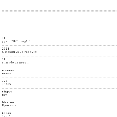
111
ура.. 2025 год!!!
2024 !
С Новым 2024 годом!!!
11
спасибо за фото ..
ываыва
ываыв
777
13456
сёкрет
нет
Максим
Приветик
бабай
129 ?