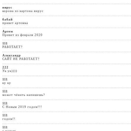
вирус
корона из картона вирус
бабай
привет артемка
Артем
Привет из февраля 2020
111
РАБОТАЕТ?
Александр
САЙТ НЕ РАБОТАЕТ?
222
Ук ук))))
111
ку ку
111
может чёнить напишешь?
111
С Новым 2019 годом!!!
111
годом!!
111
с новым