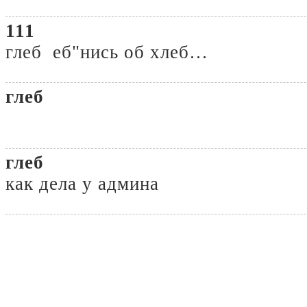
111
глеб еб"нись об хлеб…
глеб
глеб
как дела у админа