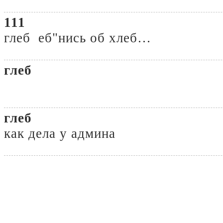
111
глеб еб"нись об хлеб…
глеб
глеб
как дела у админа