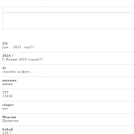
111
ура.. 2025 год!!!
2024 !
С Новым 2024 годом!!!
11
спасибо за фото ..
ываыва
ываыв
777
13456
сёкрет
нет
Максим
Приветик
бабай
129 ?