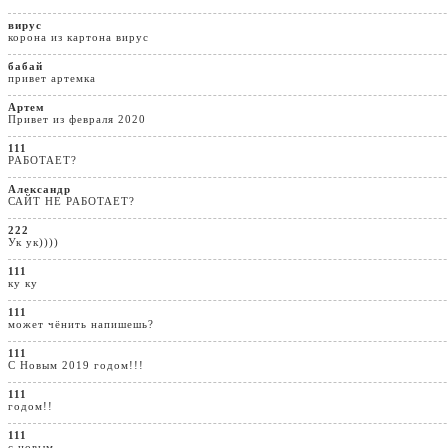
вирус
корона из картона вирус
бабай
привет артемка
Артем
Привет из февраля 2020
111
РАБОТАЕТ?
Александр
САЙТ НЕ РАБОТАЕТ?
222
Ук ук))))
111
ку ку
111
может чёнить напишешь?
111
С Новым 2019 годом!!!
111
годом!!
111
с новым